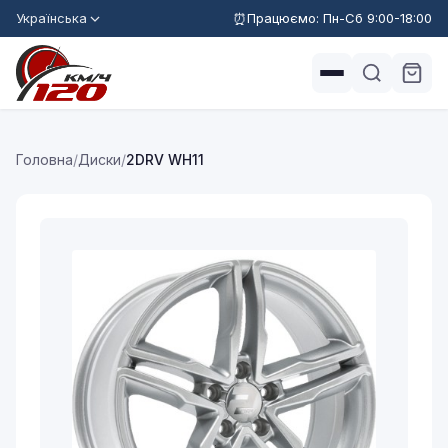
Українська
Працюємо: Пн-Сб 9:00-18:00
Головна
/
Диски
/
2DRV WH11