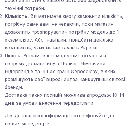
особливий стиль вашого авто або задовольнить
технічні потреби.
Кількість.
Ви матимете змогу замовити кількість,
потрібну саме вам, не чекаючи, поки магазин
дозволить «розпарувати» потрібну модель до 1
екземпляру. Або, навпаки, придбати декілька
комплектів, яких не вистачає в Україні.
Якість.
Усі замовлені моделі імпортуються
напряму до магазину з Польщі, Німеччини,
Нідерландів та інших країн Євросоюзу, в яких
розміщують свої виробництва найкрупніші світові
бренди.
Доставка таких позицій можлива впродовж 10-14
днів за умови внесення передоплати.
Для детальнішої інформації
зателефонуйте до
наших менеджерів
.