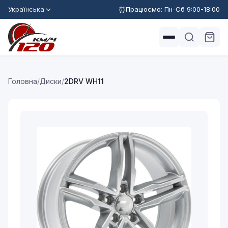
Українська
Працюємо: Пн-Сб 9:00-18:00
Головна
/
Диски
/
2DRV WH11