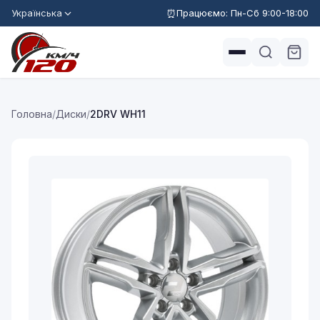
Українська
Працюємо: Пн-Сб 9:00-18:00
Головна
/
Диски
/
2DRV WH11