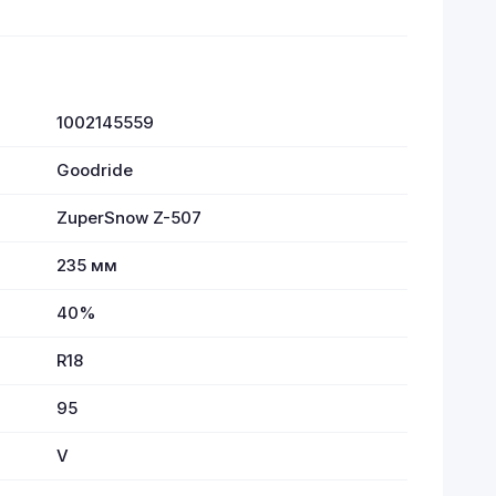
1002145559
Goodride
ZuperSnow Z-507
235 мм
40%
R18
95
V