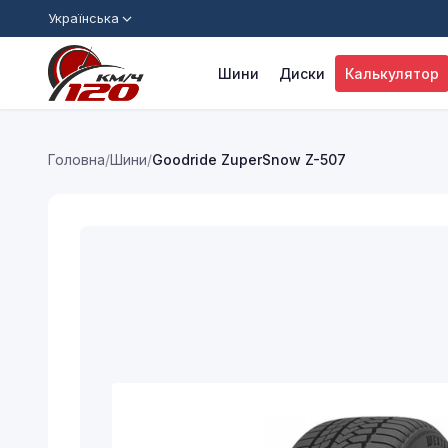
Українська
Шини
Диски
Калькулятор
Головна
/
Шини
/
Goodride ZuperSnow Z-507